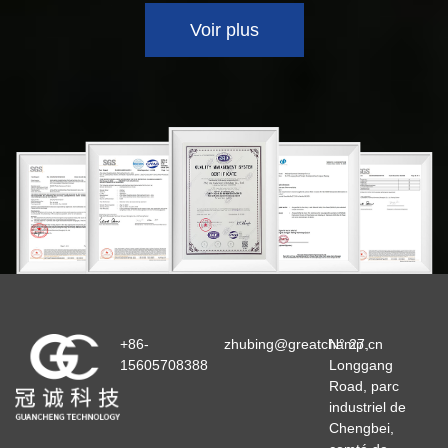
Voir plus
+86-
zhubing@greatchamp.cn
N° 27,
15605708388
Longgang
Road, parc
industriel de
Chengbei,