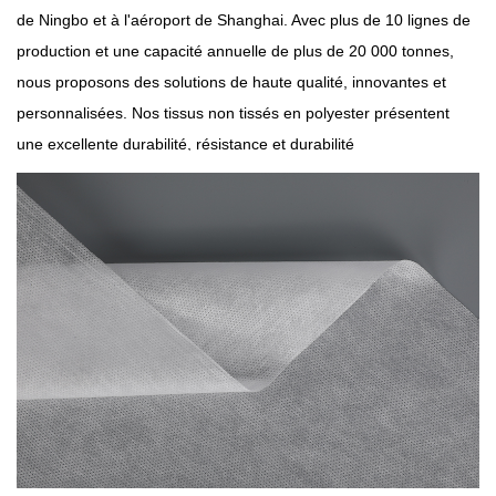
de Ningbo et à l'aéroport de Shanghai. Avec plus de 10 lignes de
production et une capacité annuelle de plus de 20 000 tonnes,
nous proposons des solutions de haute qualité, innovantes et
personnalisées. Nos tissus non tissés en polyester présentent
une excellente durabilité, résistance et durabilité
environnementale, adaptés à diverses applications. Ces
matériaux sont largement utilisés dans des secteurs tels que la
construction, l’automobile et la filtration.
Tissus non tissés en polyester
sont utilisés dans une large
gamme d'applications et peuvent être caractérisés par leurs
constructions textiles, leur rugosité, leur épaisseur et leurs
densités. Ils sont généralement utilisés pour les sacs, les
casquettes et les gants.
Nos tissus en polyester non tissé sont disponibles dans des
couleurs vives, garantissant une excellente solidité des couleurs,
stabilité dimensionnelle, résistance et douceur. Ils peuvent être