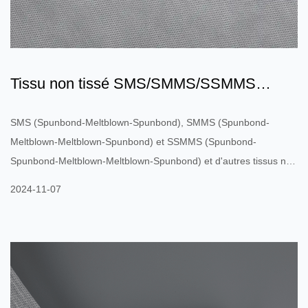
Tissu non tissé SMS/SMMS/SSMMS
Spunmelt : une révolution dan...
SMS (Spunbond-Meltblown-Spunbond), SMMS (Spunbond-
Meltblown-Meltblown-Spunbond) et SSMMS (Spunbond-
Spunbond-Meltblown-Meltblown-Spunbond) et d'autres tissus non
tissés composites spunbond soufflés par fusion haute
2024-11-07
performance sont devenus des produits importants sur le marché.
Ces tissus non tissés innovants ont été largement utilisés dans de
nombreux domaines tels que le médical, l'hygiène, la filtration et
l'industrie en raison de leur structure et de leurs performances...