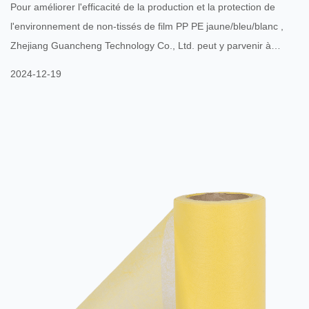
Pour améliorer l'efficacité de la production et la protection de
l'environnement de non-tissés de film PP PE jaune/bleu/blanc ,
Zhejiang Guancheng Technology Co., Ltd. peut y parvenir à
travers les aspects suivants : Optimiser le processus de
2024-12-19
production : adopter une technologie de production plus efficace,
telle qu'une technologie améliorée de filage à deux composants
PP PE, une technologie de fusion-soufflage et une technologie de
production de non-tissés à membrane...