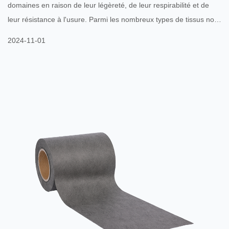
domaines en raison de leur légèreté, de leur respirabilité et de
leur résistance à l'usure. Parmi les nombreux types de tissus non
tissés, Tissus non tissés laminés SF SFS FSF sont
2024-11-01
progressivement devenus un choix populaire sur le marché grâce
à leurs avantages uniques. La conception structurelle des tissus
non tissés laminés SF SFS FSF leur confère une excellente
résistance et durabilité. Ce matériau est formé en lamina...