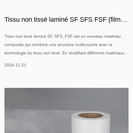
Tissu non tissé laminé SF SFS FSF (film
respirant en option)...
Tissu non tissé laminé SF, SFS, FSF est un nouveau matériau
composite qui combine une structure multicouche avec la
technologie du tissu non tissé. En stratifiant différents matériaux
fibreux couche par couche et en combinant différentes
2024-11-21
membranes fonctionnelles (telles qu'une membrane respirante,
une membrane bloquant l'eau, etc.), ces matériaux peuvent offrir
d'excellentes performances : Respirabilité et imperméabilité :
cette structure laminée peut atteindre un équi...