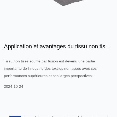
Application et avantages du tissu non tissé
fondu
Tissu non tissé soufflé par fusion est devenu une partie
importante de l'industrie des textiles non tissés avec ses
performances supérieures et ses larges perspectives
d'application. Le tissu non tissé fondu est un matériau formé en
2024-10-24
faisant fondre des matières premières en polypropylène (PP) et
en les pulvérisant pour former des fibres fines, puis en les
pressant électrostatiquement ou à chaud. Il présente
d'excellentes caractéristiques telles que légèreté, respirabilité,...