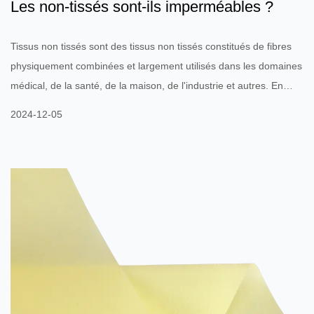
Les non-tissés sont-ils imperméables ?
Tissus non tissés sont des tissus non tissés constitués de fibres
physiquement combinées et largement utilisés dans les domaines
médical, de la santé, de la maison, de l'industrie et autres. En
raison de leurs différentes structures et processus de fabrication,
2024-12-05
les tissus non tissés ont généralement de faibles performances
imperméables. Les tissus non tissés eux-mêmes n'ont pas de
capacités d'imperméabilité complètes, mais leur imperméabilité
est étroitement liée à des fa...