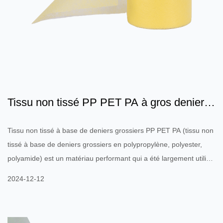
Tissu non tissé PP PET PA à gros deniers :
propriétés des ma...
Tissu non tissé à base de deniers grossiers PP PET PA (tissu non
tissé à base de deniers grossiers en polypropylène, polyester,
polyamide) est un matériau performant qui a été largement utilisé
dans de nombreux domaines industriels ces dernières années. Il
2024-12-12
est composé de différents types de polymères (PP, PET, PA) et
présente une excellente résistance mécanique, une résistance
aux températures élevées, une résistance à la corrosion chimique