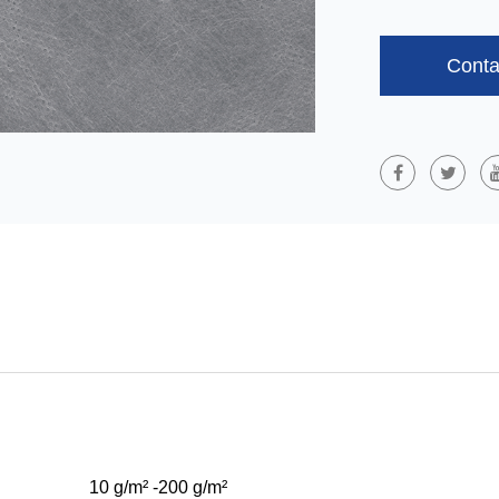
Poids : 10 G/m²
Largeur ： 1,6 
Conta
Couleur : Blanc.
Capacité：5 Ton
Applications :
:
Tissu Non Tissé 
Biodégradable
E
Présente Un Exc
Extrait De Plant
Bonne Résistanc
Être Complèteme
Ainsi La Charge 
Revêtements Agr
Respectueux De 
10 g/m² -200 g/m²