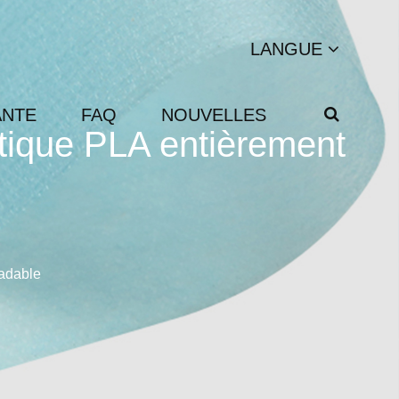
LANGUE
ANTE
FAQ
NOUVELLES
actique PLA entièrement
radable