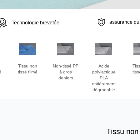
assurance qua
Technologie brevetée
Tissu non
Non-tissé PP
Acide
Tis
é
tissé filmé
à gros
polylactique
tis
deniers
PLA
entièrement
dégradable
Tissu non 