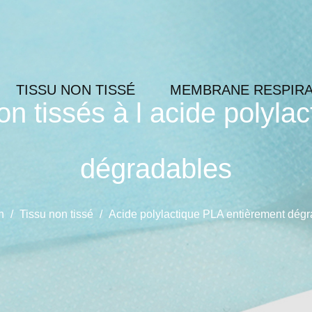
TISSU NON TISSÉ
MEMBRANE RESPIR
on tissés à l acide polyl
dégradables
n
/
Tissu non tissé
/
Acide polylactique PLA entièrement dég