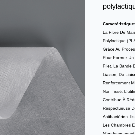
polylacti
Caractéristique
La Fibre De Maï
Polylactique (P
Grâce Au Proces
Pour Former Un 
Filet. La Bande
Liaison, De Lia
Renforcement Mé
Non Tissé. L'uti
Contribue À Rédu
Respectueuse De 
Antibactérien. Il
Les Chambres Et
N'endommagent 