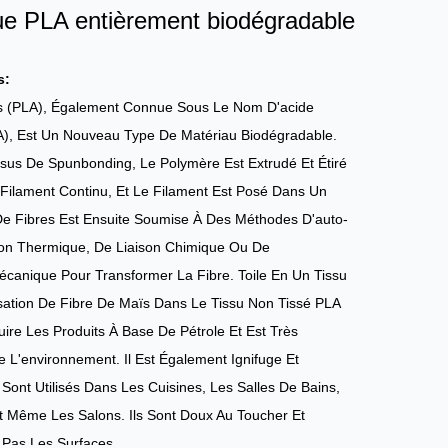
que PLA entièrement biodégradable
s:
s (PLA), Également Connue Sous Le Nom D'acide
LA), Est Un Nouveau Type De Matériau Biodégradable.
sus De Spunbonding, Le Polymère Est Extrudé Et Étiré
Filament Continu, Et Le Filament Est Posé Dans Un
 De Fibres Est Ensuite Soumise À Des Méthodes D'auto-
ison Thermique, De Liaison Chimique Ou De
canique Pour Transformer La Fibre. Toile En Un Tissu
lisation De Fibre De Maïs Dans Le Tissu Non Tissé PLA
ire Les Produits À Base De Pétrole Et Est Très
L'environnement. Il Est Également Ignifuge Et
s Sont Utilisés Dans Les Cuisines, Les Salles De Bains,
 Même Les Salons. Ils Sont Doux Au Toucher Et
Pas Les Surfaces.