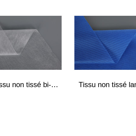
ssu non tissé bi-
Tissu non tissé l
composant
SFS