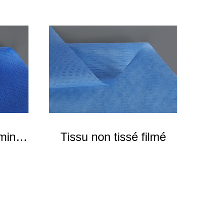
aminé
Tissu non tissé filmé
N