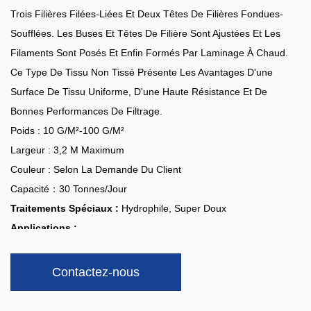
Trois Filières Filées-Liées Et Deux Têtes De Filières Fondues-
Soufflées. Les Buses Et Têtes De Filière Sont Ajustées Et Les
Filaments Sont Posés Et Enfin Formés Par Laminage À Chaud.
Ce Type De Tissu Non Tissé Présente Les Avantages D'une
Surface De Tissu Uniforme, D'une Haute Résistance Et De
Bonnes Performances De Filtrage.
Poids : 10 G/m²-100 G/m²
Largeur : 3,2 M Maximum
Couleur : Selon La Demande Du Client
Capacité：30 Tonnes/jour
Traitements Spéciaux :
Hydrophile, Super Doux
Applications :
Médical : Blouses Chirurgicales, Vêtements De Protection,
Champs Opératoires, Kits Chirurgicaux, Etc.
Contactez-nous
Hygiène : Couches Bébé, Serviettes Hygiéniques, Couches
Adultes, Etc.