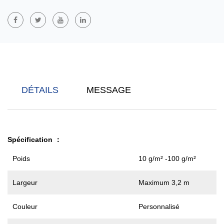
Non-Tissés Filés SMS/SMMS/SSMMS
Sont Des Matériaux
Composites Multicouches Fabriqués Par Des Procédés Spunbond
(S) Et Meltblown (M). SMS Est Une Structure À Trois Couches,
Tandis Que SMMS Et SSMMS Ajoutent Plus De Couches Pour
Offrir Des Performances De Protection Plus Élevées. Ces
Matériaux Ont Une Excellente Résistance, Douceur Et
DÉTAILS
MESSAGE
Respirabilité Et Sont Largement Utilisés Dans Les Domaines De
La Protection Médicale, De La Filtration Et De La Construction. Ils
Ont Des Fonctions Imperméables, Anti-Poussière Et
Antibactériennes.
Spécification
：
Poids
10 g/m² -100 g/m²
Largeur
Maximum 3,2 m
Couleur
Personnalisé