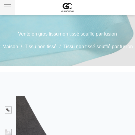
Vente en gros tissu non tissé soufflé par fusion
Maison
/
Tissu non tissé
/
Tissu non tissé soufflé par fusion