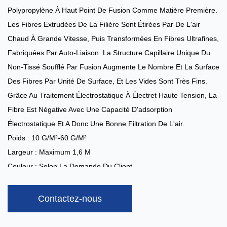
Polypropylène À Haut Point De Fusion Comme Matière Première.
Les Fibres Extrudées De La Filière Sont Étirées Par De L'air
Chaud À Grande Vitesse, Puis Transformées En Fibres Ultrafines,
Fabriquées Par Auto-Liaison. La Structure Capillaire Unique Du
Non-Tissé Soufflé Par Fusion Augmente Le Nombre Et La Surface
Des Fibres Par Unité De Surface, Et Les Vides Sont Très Fins.
Grâce Au Traitement Électrostatique À Électret Haute Tension, La
Fibre Est Négative Avec Une Capacité D'adsorption
Électrostatique Et A Donc Une Bonne Filtration De L'air.
Poids : 10 G/m²-60 G/m²
Largeur : Maximum 1,6 M
Couleur : Selon La Demande Du Client
Capacité：3 Tonnes/jour
Traitements Spéciaux :
Anti-Alcool, Anti-Sang, Antistatique,
Contactez-nous
Hydrophile, Super-Doux, Anti-UV, Ignifuge
Application:
Masques, Filtres De Climatisation, Filtres